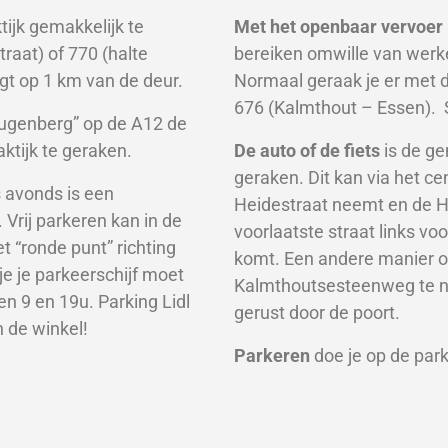
tijk gemakkelijk te
Met het openbaar vervoer
raat) of 770 (halte
bereiken omwille van wer
igt op 1 km van de deur.
Normaal geraak je er met 
676 (Kalmthout – Essen).
S
“leugenberg” op de A12 de
ktijk te geraken.
De auto of de fiets
is de g
geraken. Dit kan via het c
 avonds is een
Heidestraat neemt en de He
. Vrij parkeren kan in de
voorlaatste straat links v
t “ronde punt” richting
komt. Een andere manier o
e je parkeerschijf moet
Kalmthoutsesteenweg te n
n 9 en 19u. Parking Lidl
gerust door de poort.
an de winkel!
Parkeren
doe je op de par